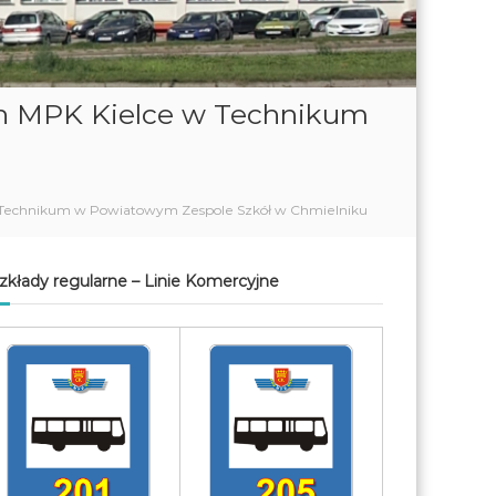
ch MPK Kielce w Technikum
w Technikum w Powiatowym Zespole Szkół w Chmielniku
zkłady regularne – Linie Komercyjne