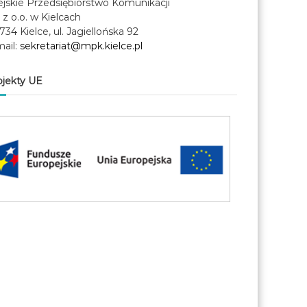
ejskie Przedsiębiorstwo Komunikacji
 z o.o. w Kielcach
734 Kielce, ul. Jagiellońska 92
mail:
sekretariat@mpk.kielce.pl
ojekty UE