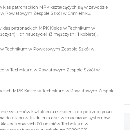
iów klas patronackich MPK kształcących się w zawodzie
w Powiatowym Zespole Szkół w Chmielniku,
ów klas patronackich MPK Kielce w Technikum w
zn) i ich nauczycieli (3 mężczyzn i 1 kobieta),
lce w Technikum w Powiatowym Zespole Szkół w
Kielce w Technikum w Powiatowym Zespole Szkół w
ronackich MPK Kielce w Technikum w Powiatowym Zespole
ie systemów kształcenia i szkolenia do potrzeb rynku
enia do etapu zatrudnienia oraz wzmacnianie systemów
 3 klas patronackich 60 uczniów Technikum w
ężczyzn w tym w roku szkolnym 2020/2021: