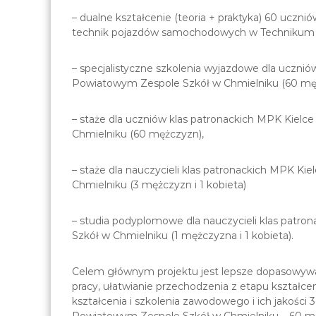
– dualne kształcenie (teoria + praktyka) 60 uczn
technik pojazdów samochodowych w Technikum 
– specjalistyczne szkolenia wyjazdowe dla uczni
Powiatowym Zespole Szkół w Chmielniku (60 mężczy
– staże dla uczniów klas patronackich MPK Kie
Chmielniku (60 mężczyzn),
– staże dla nauczycieli klas patronackich MPK 
Chmielniku (3 mężczyzn i 1 kobieta)
– studia podyplomowe dla nauczycieli klas pat
Szkół w Chmielniku (1 mężczyzna i 1 kobieta).
Celem głównym projektu jest lepsze dopasowywan
pracy, ułatwianie przechodzenia z etapu kształc
kształcenia i szkolenia zawodowego i ich jakości
Powiatowym Zespole Szkół w Chmielniku – 60 m